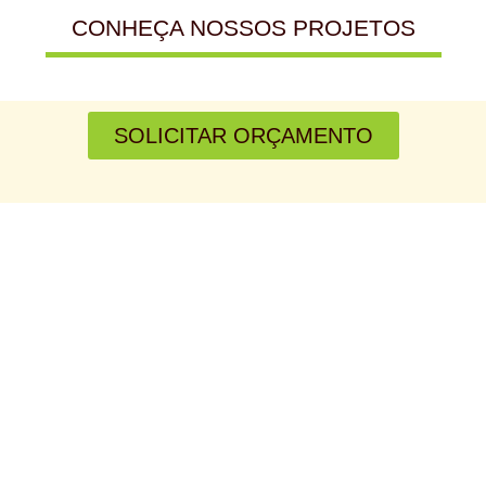
CONHEÇA NOSSOS PROJETOS
SOLICITAR ORÇAMENTO
31 99747-5940
Endereço:
Rodovia MG 255 – Km 109
Sítio Guanabara, S/N – Zona Rural
Jequeri – MG