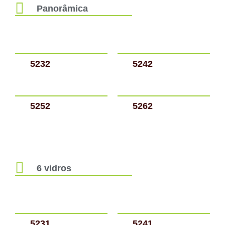
Panorâmica
5232
5242
5252
5262
6 vidros
5231
5241