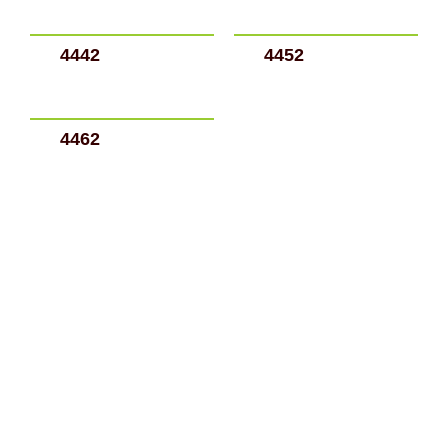
4442
4452
4462
31 99747-5940
Endereço:
Rodovia MG 255 – Km 109