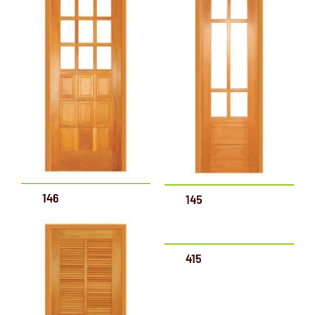
146
145
415