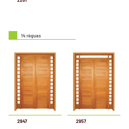
14 réguas
2947
2957