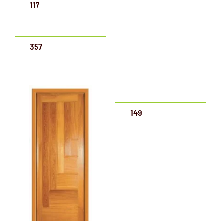
117
357
149