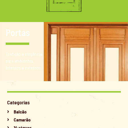
Portas
Tradição e elegância
para ambientes
internos e externos.
Categorias
Balcão
Camarão
14 réguas