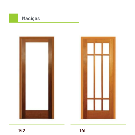
Maciças
142
141